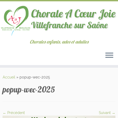
Chorales enfants, ados et adultes
Passer
au
Accueil
»
popup-wec-2025
contenu
popup-wec-2025
← Précédent
Suivant →