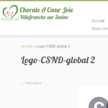
Accueil
Nous con
Passer
au
Accueil
»
Logo-CSND-global 2
contenu
Logo-CSND-global 2
← Précédent