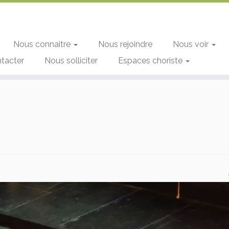
Nous connaitre
Nous rejoindre
Nous voir
tacter
Nous solliciter
Espaces choriste