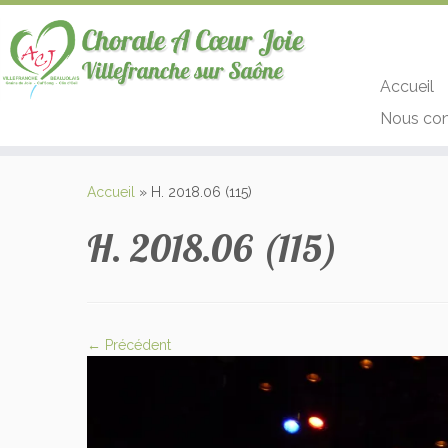
Accueil
Nous con
Passer
au
Accueil
»
H. 2018.06 (115)
contenu
H. 2018.06 (115)
← Précédent