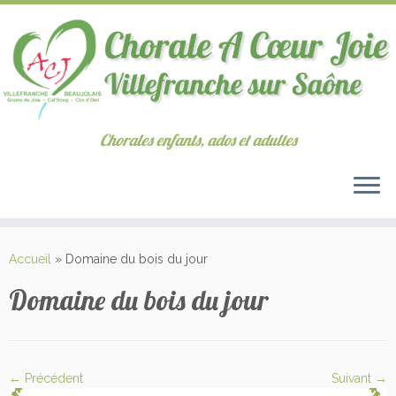
Chorales enfants, ados et adultes
Passer
au
Accueil
»
Domaine du bois du jour
contenu
Domaine du bois du jour
← Précédent
Suivant →