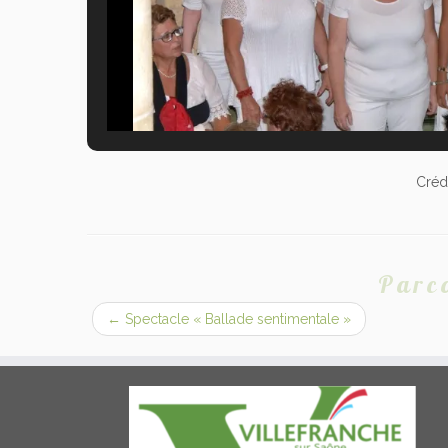
Créd
Parco
←
Spectacle « Ballade sentimentale »