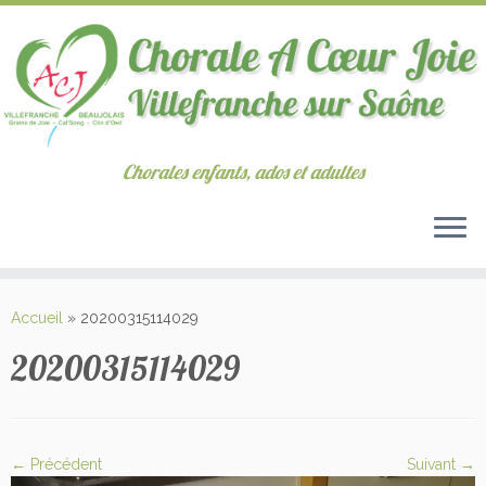
Chorales enfants, ados et adultes
Passer
au
Accueil
»
20200315114029
contenu
20200315114029
← Précédent
Suivant →